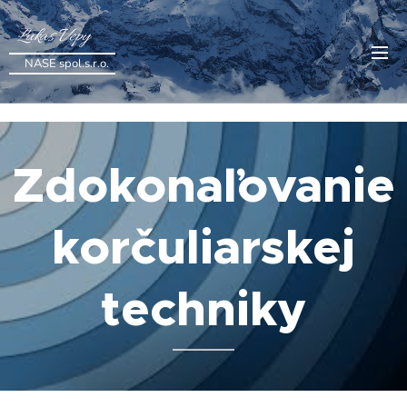
Lukas Vepy
NASE spol.s.r.o.
Zdokonaľovanie
korčuliarskej
techniky